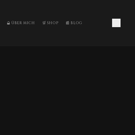
🔮 ÜBER MICH
🛒 SHOP
📰 BLOG