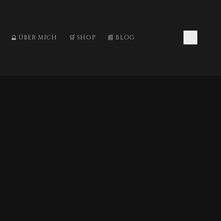
🔮 ÜBER MICH
🛒 SHOP
📰 BLOG