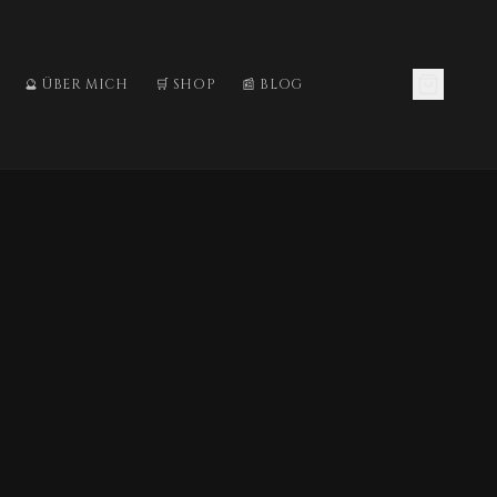
🔮 ÜBER MICH
🛒 SHOP
📰 BLOG