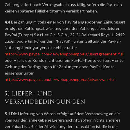
Zahlung sofort nach Vertragsabschluss fällig, sofern die Parteien
keinen späteren Fälligkeitstermin vereinbart haben.
4.4
Bei Zahlung mittels einer von PayPal angebotenen Zahlungsart
erfolgt die Zahlungsabwicklung über den Zahlungsdienstleister
PayPal (Europe) S.à r.l. et Cie, S.C.A., 22-24 Boulevard Royal, L-2449
Luxembourg (im Folgenden: "PayPal"), unter Geltung der PayPal-
Nutzungsbedingungen, einsehbar unter
https://www.paypal.com/de/webapps/mpp/ua/useragreement-full
oder – falls der Kunde nicht über ein PayPal-Konto verfügt – unter
Geltung der Bedingungen für Zahlungen ohne PayPal-Konto,
einsehbar unter
https://www.paypal.com/de/webapps/mpp/ua/privacywax-full
.
5) LIEFER- UND
VERSANDBEDINGUNGEN
5.1
Die Lieferung von Waren erfolgt auf dem Versandweg an die
vom Kunden angegebene Lieferanschrift, sofern nichts anderes
vereinbart ist. Bei der Abwicklung der Transaktion ist die in der